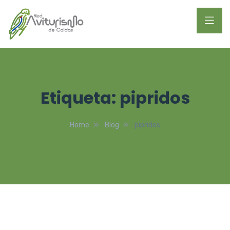
Etiqueta:
pipridos
Home
Blog
pipridos