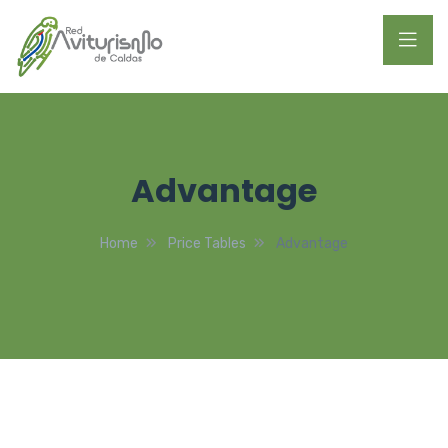
Advantage
Home
Price Tables
Advantage