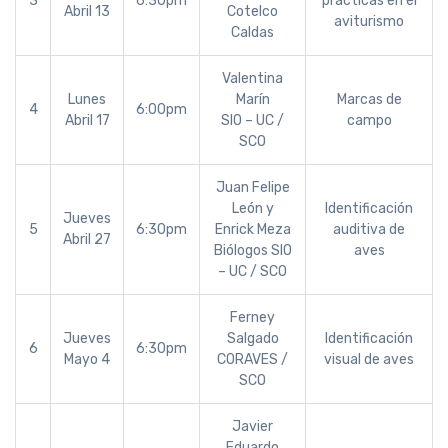
3
6:30pm
prácticas en el
Abril 13
Cotelco
aviturismo
Caldas
Valentina
Lunes
Marín
Marcas de
4
6:00pm
Abril 17
SIO – UC /
campo
SCO
Juan Felipe
León y
Identificación
Jueves
5
6:30pm
Enrick Meza
auditiva de
Abril 27
Biólogos SIO
aves
– UC / SCO
Ferney
Jueves
Salgado
Identificación
6
6:30pm
Mayo 4
CORAVES /
visual de aves
SCO
Javier
Eduardo