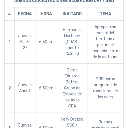
AGENDA CAPACITACIONES GLOBAL BIG DAY / GBD
#
FECHA
HORA
INVITADO
TEMA
Apropiación
Hermanos
social del
Jueves
Martínez
territorio a
1
Marzo
6:30pm
(COAS-
partir del
27
oriente
conocimiento
Caldas)
de la avifauna
Jorge
Eduardo
GBD como
Botero
Jueves
programa de
2
6:30pm
Grupo de
Abril 4
monitoreo de
Estudio de
las aves
las Aves
GEA
Kelly Orozco
Buenas
Jueves
SCO /