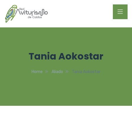
Tania Aokostar
Home
Aliado
Tania Aokostar